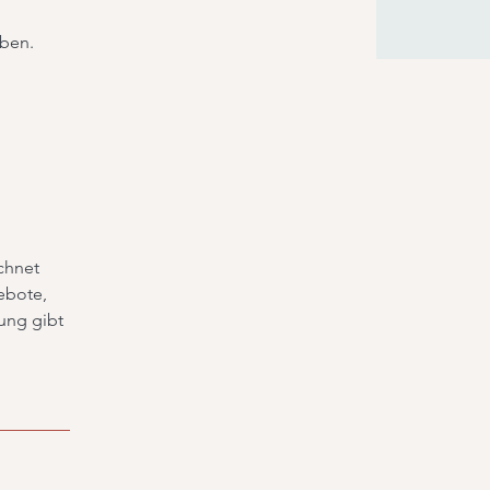
iben.
chnet
ebote,
ung gibt